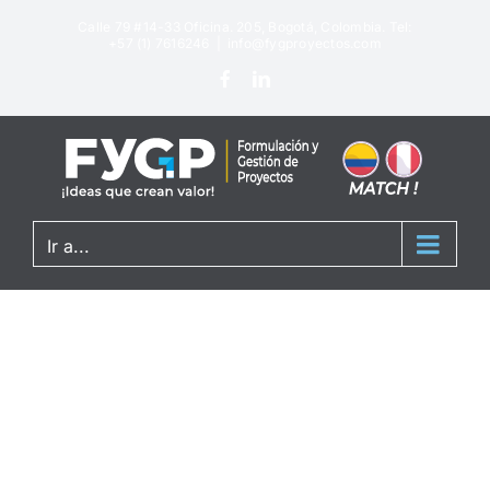
Calle 79 #14-33 Oficina. 205, Bogotá, Colombia. Tel:
+57 (1) 7616246
|
info@fygproyectos.com
Ir a...
Discover
OUR COLLECTIONS