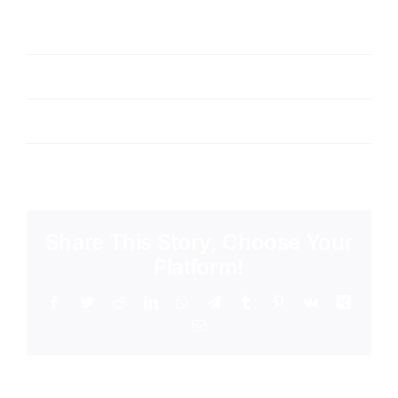
Spring
Summer
Project URL:
Theme Fusion
Copyright:
Copyright URL
Share This Story, Choose Your
Platform!