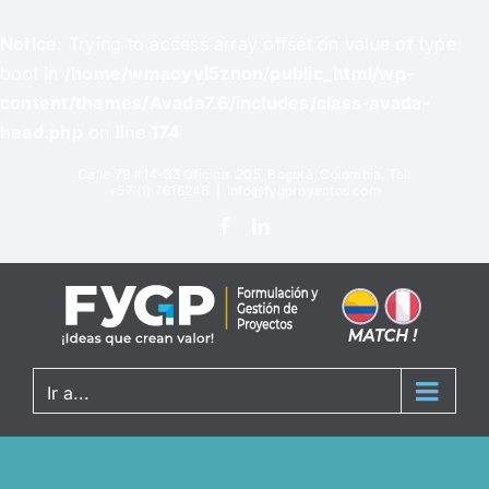
Notice
: Trying to access array offset on value of type
bool in
/home/wmaoyvl5znon/public_html/wp-
content/themes/Avada7.6/includes/class-avada-
head.php
on line
174
Calle 79 #14-33 Oficina. 205, Bogotá, Colombia. Tel:
+57 (1) 7616246
|
info@fygproyectos.com
Ir a...