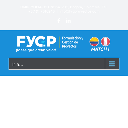
Calle 79 #14-33 Oficina. 205, Bogotá, Colombia. Tel:
+57 (1) 7616246
|
info@fygproyectos.com
Ir a...
Photography