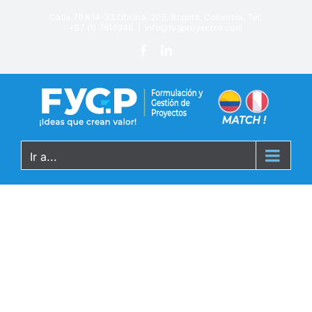
Calle 79 #14-33 Oficina. 205, Bogotá, Colombia. Tel:
+57 (1) 7616246
|
info@fygproyectos.com
Ir a...
noticias