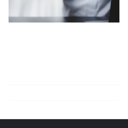
¡El cazador se
expande!
Nuestro servicio Cazador de Oportunidades [...]
Por
admin
|
16 noviembre, 2023
|
noticias
|
Sin comentarios
Más información