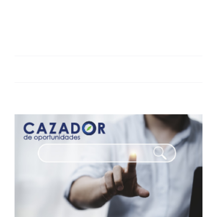
Perú
Como parte de nuestro propósito de [...]
Por
admin
|
19 noviembre, 2023
|
noticias
|
1 comentario
Más información