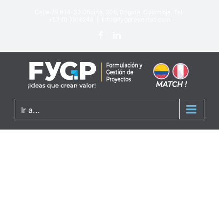
Calle 79 #14-33 Oficina. 205, Bogotá, Colombia. Tel:
+57 (1) 7616246
|
info@fygproyectos.com
Ir a...
Proyectos