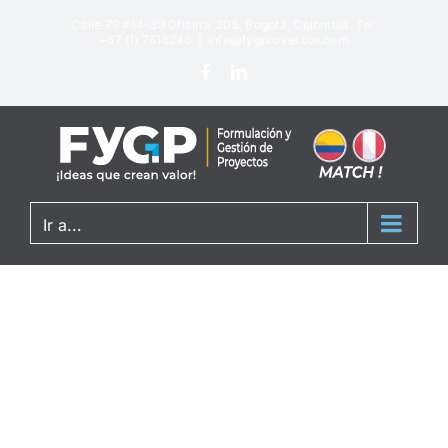
Calle 79 #14-33 Oficina. 205, Bogotá, Colombia. Tel:
+57 (1) 7616246
|
info@fygproyectos.com
Ir a...
Blog