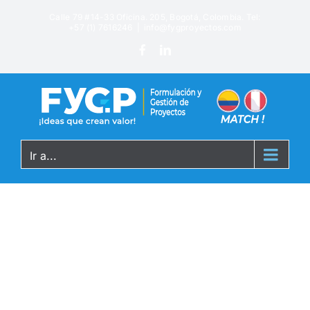
Calle 79 #14-33 Oficina. 205, Bogotá, Colombia. Tel:
+57 (1) 7616246
|
info@fygproyectos.com
Ir a...
-webmaser-
leased